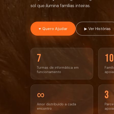
sol que ilumina famílias inteiras.
♥ Quero Ajudar
▶ Ver Histórias
7
1
Turmas de informática em
Famíl
funcionamento
apoi
∞
3
Amor distribuído a cada
Parcei
encontro
apoi