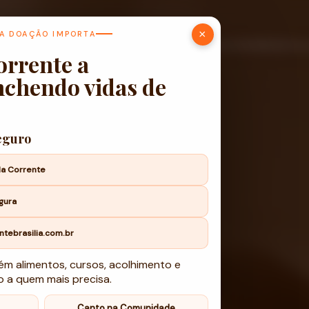
×
A DOAÇÃO IMPORTA
Histórias
Programas
Musical
COMUNIDADE
Vol
orrente a
nchendo vidas de
seguro
da Corrente
gura
ntebrasilia.com.br
m alimentos, cursos, acolhimento e
 a quem mais precisa.
Canto na Comunidade