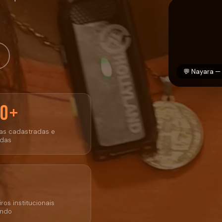
💬 Nayara —
00+
ias cadastradas e
adas
ros institucionais
ando