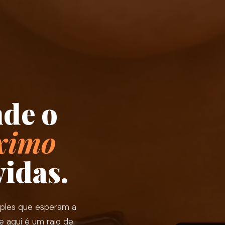
de o
ximo
idas.
mples que esperam a
 aqui é um raio de