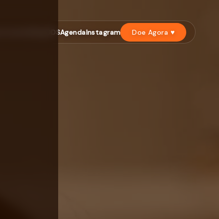
untariado
Blog
ODS
Agenda
Instagram
Doe Agora ♥