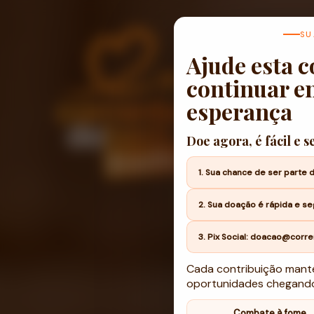
SU
Ajude esta c
continuar e
esperança
Doe agora, é fácil e 
1. Sua chance de ser parte 
2. Sua doação é rápida e se
3. Pix Social: doacao@corre
Cada contribuição manté
oportunidades chegando
Combate à fome