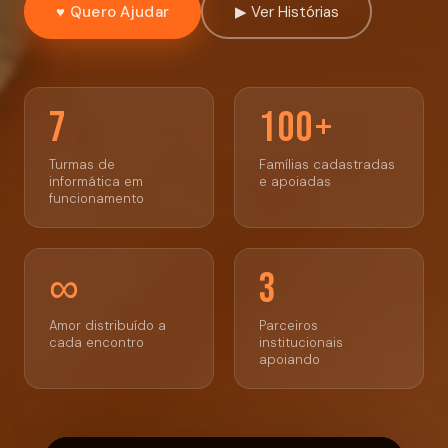
♥ Quero Ajudar
▶ Ver Histórias
7
100+
Turmas de
Famílias cadastradas
informática em
e apoiadas
funcionamento
∞
3
Amor distribuído a
Parceiros
cada encontro
institucionais
apoiando