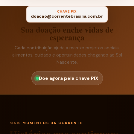
CHAVE PIX
doacao@correntebrasilia.com.br
Sua doação enche vidas de
esperança
Cada contribuição ajuda a manter projetos sociais,
alimentos, cuidado e oportunidades chegando ao Sol
Nascente.
Doe agora pela chave PIX
MAIS MOMENTOS DA CORRENTE