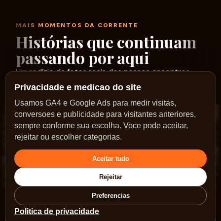
MAIS MOMENTOS DA CORRENTE
Histórias que continuam
passando por aqui
Um rodízio de fotos reais dos nossos encontros,
ações e caminhos no Sol Nascente.
Privacidade e medicao do site
Usamos GA4 e Google Ads para medir visitas,
conversoes e publicidade para visitantes anteriores,
sempre conforme sua escolha. Voce pode aceitar,
rejeitar ou escolher categorias.
Aceitar tudo
Rejeitar
Preferencias
Politica de privacidade