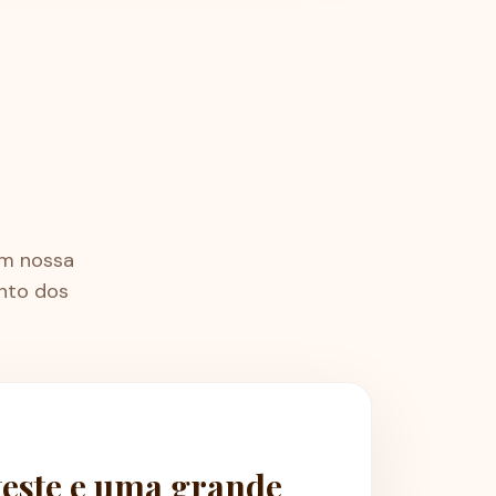
om nossa
nto dos
este e uma grande