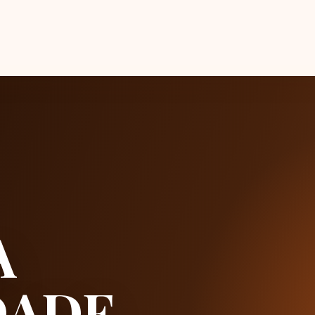
A
DADE