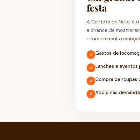
festa
A Cantata de Natal é o
a chance de mostrarem
cenário e muita emoçã
Gastos de locomoç
✓
Lanches e eventos 
✓
Compra de roupas 
✓
Apoio nas demandas
✓