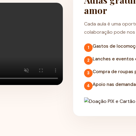
Aulas gratu
amor
Cada aula é uma oport
colaboração pode nos a
Gastos de locomoçã
1
Lanches e eventos e
2
Compra de roupas p
3
Apoio nas demandas
4