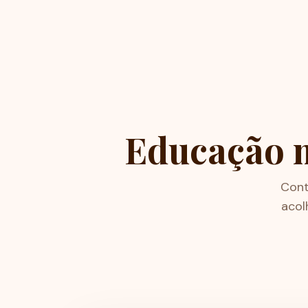
Educação m
Cont
acol