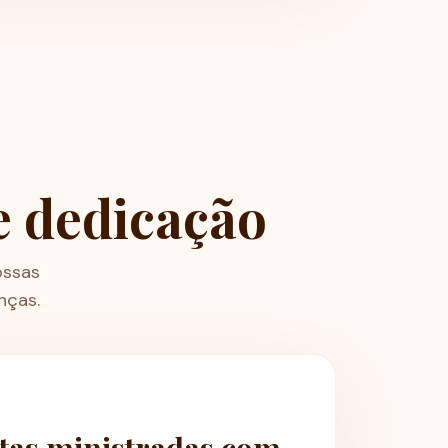
e dedicação
ossas
nças.