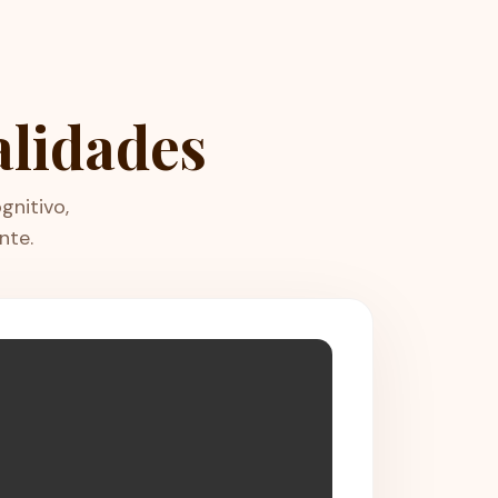
alidades
nitivo,
nte.