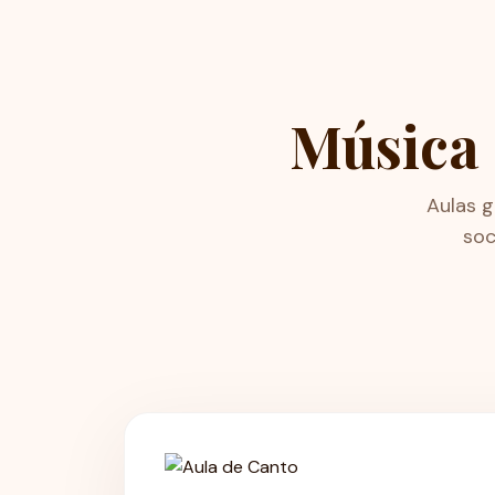
Música 
Aulas 
soc